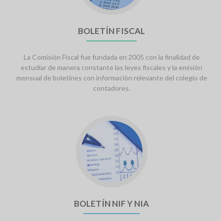
BOLETÍN FISCAL
La Comisión Fiscal fue fundada en 2005 con la finalidad de
estudiar de manera constante las leyes fiscales y la emisión
mensual de boletines con información relevante del colegio de
contadores.
Go
to
Boletín
Nif
y
NIA
BOLETÍN NIF Y NIA