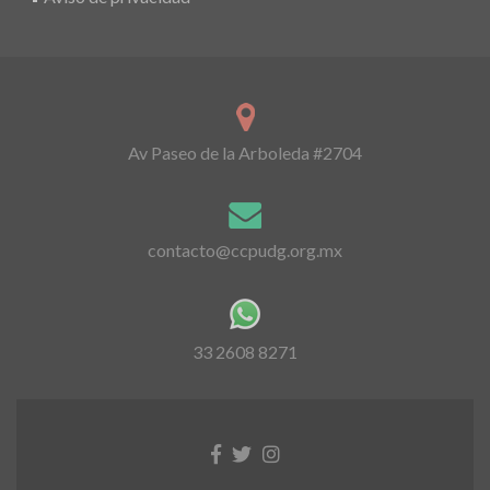
Av Paseo de la Arboleda #2704
contacto@ccpudg.org.mx
33 2608 8271
Facebook
Twitter
Instagram
link
link
link