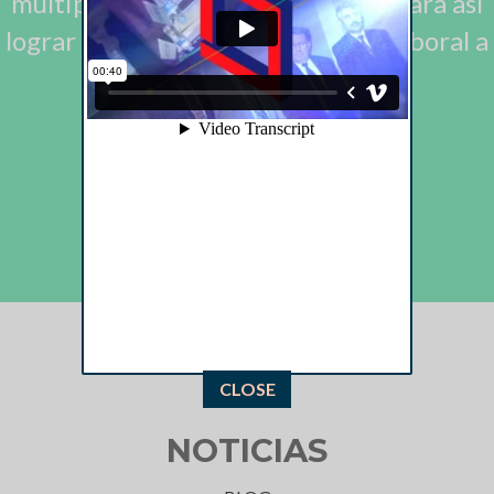
múltiples métodos de educación para así
lograr posicionamiento y unidad laboral a
nivel nacional.
CONÓCENOS
This popup will close in:
24
CLOSE
NOTICIAS