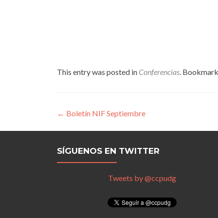
This entry was posted in
Conferencias
. Bookmark
Navegación de entrada
←
Boletín NIF Septiembre
SÍGUENOS EN TWITTER
Tweets by @ccpudg