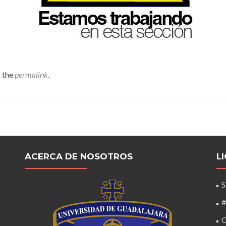
 the
permalink
.
s
ACERCA DE NOSOTROS
L
#
C