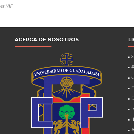
nes NIF
ACERCA DE NOSOTROS
L
#
C
D
I
A