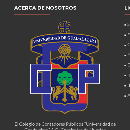
ACERCA DE NOSOTROS
L
#
C
D
I
A
El Colegio de Contadores Públicos “Universidad de
Guadalajara” A.C., Consientes de Nuestro